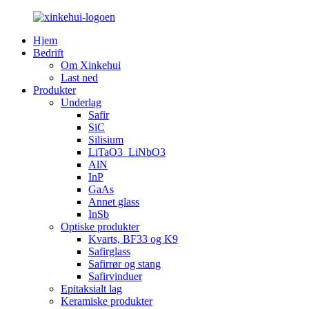
Hjem
Bedrift
Om Xinkehui
Last ned
Produkter
Underlag
Safir
SiC
Silisium
LiTaO3_LiNbO3
AlN
InP
GaAs
Annet glass
InSb
Optiske produkter
Kvarts, BF33 og K9
Safirglass
Safirrør og stang
Safirvinduer
Epitaksialt lag
Keramiske produkter