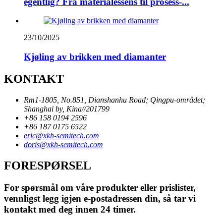
egentlig? Fra materialessens til prosess-...
23/10/2025
Kjøling av brikken med diamanter
KONTAKT
Rm1-1805, No.851, Dianshanhu Road; Qingpu-området;
Shanghai by, Kina//201799
+86 158 0194 2596
+86 187 0175 6522
eric@xkh-semitech.com
doris@xkh-semitech.com
FORESPØRSEL
For spørsmål om våre produkter eller prislister,
vennligst legg igjen e-postadressen din, så tar vi
kontakt med deg innen 24 timer.