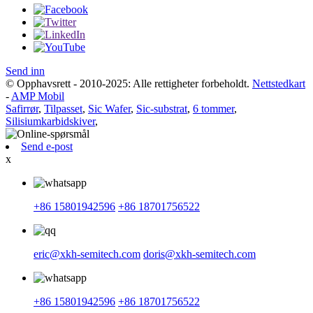
Send inn
© Opphavsrett - 2010-2025: Alle rettigheter forbeholdt.
Nettstedkart
-
AMP Mobil
Safirrør
,
Tilpasset
,
Sic Wafer
,
Sic-substrat
,
6 tommer
,
Silisiumkarbidskiver
,
Send e-post
x
+86 15801942596
+86 18701756522
eric@xkh-semitech.com
doris@xkh-semitech.com
+86 15801942596
+86 18701756522