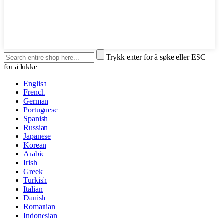
Trykk enter for å søke eller ESC
for å lukke
English
French
German
Portuguese
Spanish
Russian
Japanese
Korean
Arabic
Irish
Greek
Turkish
Italian
Danish
Romanian
Indonesian