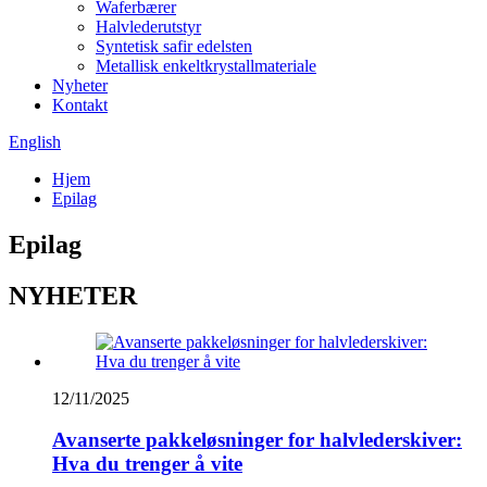
Waferbærer
Halvlederutstyr
Syntetisk safir edelsten
Metallisk enkeltkrystallmateriale
Nyheter
Kontakt
English
Hjem
Epilag
Epilag
NYHETER
12/11/2025
Avanserte pakkeløsninger for halvlederskiver:
Hva du trenger å vite