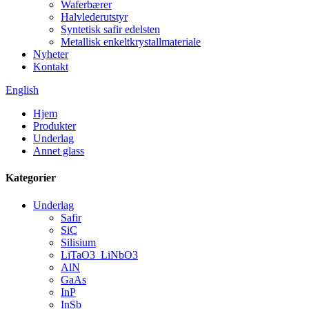
Waferbærer
Halvlederutstyr
Syntetisk safir edelsten
Metallisk enkeltkrystallmateriale
Nyheter
Kontakt
English
Hjem
Produkter
Underlag
Annet glass
Kategorier
Underlag
Safir
SiC
Silisium
LiTaO3_LiNbO3
AlN
GaAs
InP
InSb