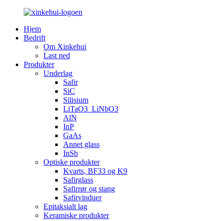
Hjem
Bedrift
Om Xinkehui
Last ned
Produkter
Underlag
Safir
SiC
Silisium
LiTaO3_LiNbO3
AlN
InP
GaAs
Annet glass
InSb
Optiske produkter
Kvarts, BF33 og K9
Safirglass
Safirrør og stang
Safirvinduer
Epitaksialt lag
Keramiske produkter