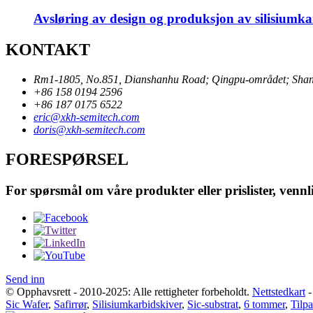
Avsløring av design og produksjon av silisiumka
KONTAKT
Rm1-1805, No.851, Dianshanhu Road; Qingpu-området; Shan
+86 158 0194 2596
+86 187 0175 6522
eric@xkh-semitech.com
doris@xkh-semitech.com
FORESPØRSEL
For spørsmål om våre produkter eller prislister, vennl
Send inn
© Opphavsrett - 2010-2025: Alle rettigheter forbeholdt.
Nettstedkart
Sic Wafer
,
Safirrør
,
Silisiumkarbidskiver
,
Sic-substrat
,
6 tommer
,
Tilpa