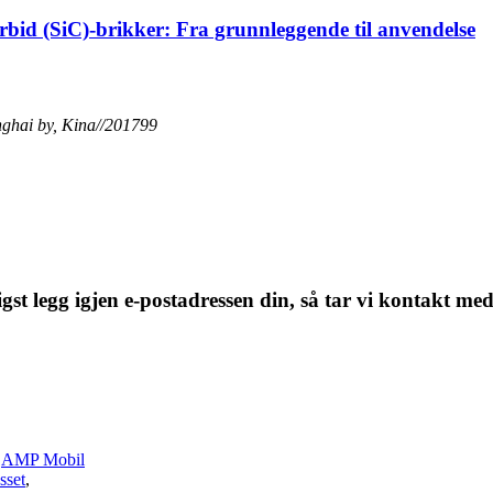
rbid (SiC)-brikker: Fra grunnleggende til anvendelse
ghai by, Kina//201799
igst legg igjen e-postadressen din, så tar vi kontakt me
-
AMP Mobil
sset
,