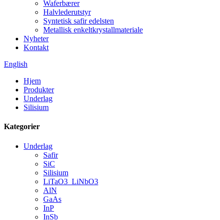
Waferbærer
Halvlederutstyr
Syntetisk safir edelsten
Metallisk enkeltkrystallmateriale
Nyheter
Kontakt
English
Hjem
Produkter
Underlag
Silisium
Kategorier
Underlag
Safir
SiC
Silisium
LiTaO3_LiNbO3
AlN
GaAs
InP
InSb