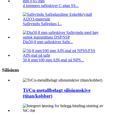
4 tommers safirskiver C-plan SS...
Safirvindu Safirglass l...
Dia50,8 mm safirskiver Safir...
50,8 mm/100 mm AlN-mal på NPS...
Silisium
Ti/Cu-metallbelagt silisiumskive
(titan/kobber)