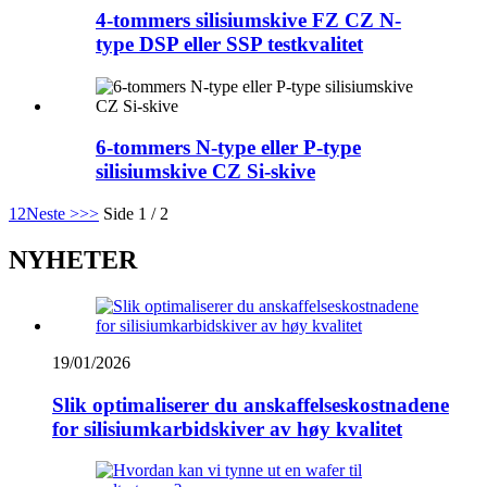
4-tommers silisiumskive FZ CZ N-
type DSP eller SSP testkvalitet
6-tommers N-type eller P-type
silisiumskive CZ Si-skive
1
2
Neste >
>>
Side 1 / 2
NYHETER
19/01/2026
Slik optimaliserer du anskaffelseskostnadene
for silisiumkarbidskiver av høy kvalitet