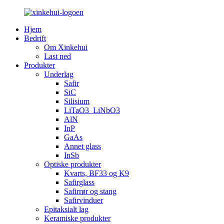
Hjem
Bedrift
Om Xinkehui
Last ned
Produkter
Underlag
Safir
SiC
Silisium
LiTaO3_LiNbO3
AlN
InP
GaAs
Annet glass
InSb
Optiske produkter
Kvarts, BF33 og K9
Safirglass
Safirrør og stang
Safirvinduer
Epitaksialt lag
Keramiske produkter