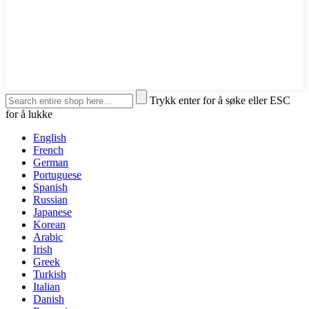
Trykk enter for å søke eller ESC
for å lukke
English
French
German
Portuguese
Spanish
Russian
Japanese
Korean
Arabic
Irish
Greek
Turkish
Italian
Danish