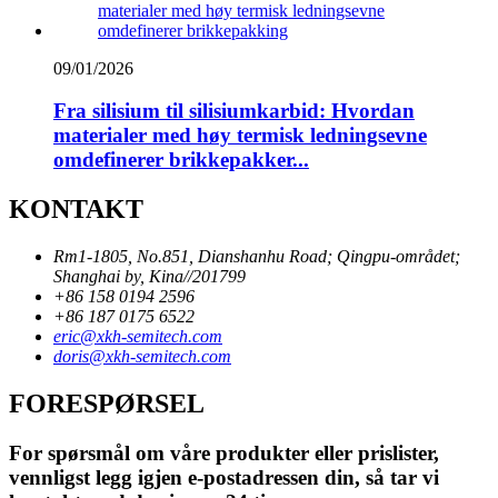
09/01/2026
Fra silisium til silisiumkarbid: Hvordan
materialer med høy termisk ledningsevne
omdefinerer brikkepakker...
KONTAKT
Rm1-1805, No.851, Dianshanhu Road; Qingpu-området;
Shanghai by, Kina//201799
+86 158 0194 2596
+86 187 0175 6522
eric@xkh-semitech.com
doris@xkh-semitech.com
FORESPØRSEL
For spørsmål om våre produkter eller prislister,
vennligst legg igjen e-postadressen din, så tar vi