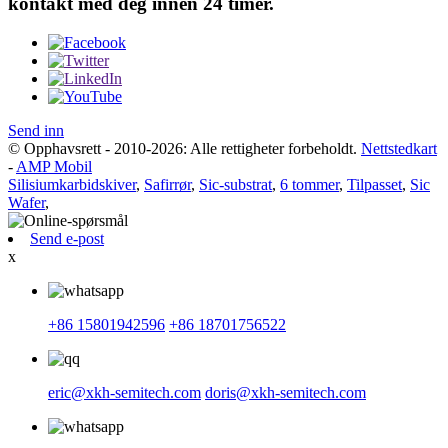
kontakt med deg innen 24 timer.
Send inn
© Opphavsrett - 2010-2026: Alle rettigheter forbeholdt.
Nettstedkart
-
AMP Mobil
Silisiumkarbidskiver
,
Safirrør
,
Sic-substrat
,
6 tommer
,
Tilpasset
,
Sic
Wafer
,
Send e-post
x
+86 15801942596
+86 18701756522
eric@xkh-semitech.com
doris@xkh-semitech.com